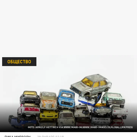
ОБЩЕСТВО
ФОТО: ARNULF HETTRICH VIA WWW.IMAGO-IM/WWW.IMAGO-IMAGES.DE/GLOBALLOOKPRESS
ЛИКА МИРЗОЯН
29 ЯНВАРЯ 02:18