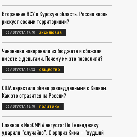
Вторжение ВСУ в Курскую область. Россия вновь
рискует своими территориями?
06 АВГУСТА 17:40
ЭКСКЛЮЗИВ
Чиновники наворовали из бюджета и сбежали
вместе с деньгами. Почему им это позволили?
06 АВГУСТА 14:52
ОБЩЕСТВО
США нарастили обмен разведданными с Киевом.
Как это отразится на России?
06 АВГУСТА 12:48
ПОЛИТИКА
Главное в ИноСМИ 6 августа: По Геленджику
ударили "случайно". Сюрприз Кима – "худший