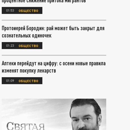
процентное снижение притока мигрантов
01:53
ОБЩЕСТВО
Протоиерей Бородин: рай может быть закрыт для
сознательных одиночек
01:23
ОБЩЕСТВО
Аптеки перейдут на цифру: с осени новые правила
изменят покупку лекарств
01:09
ОБЩЕСТВО