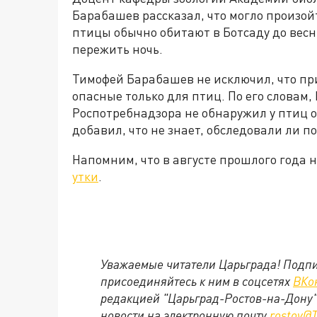
Барабашев рассказал, что могло произойт
птицы обычно обитают в Ботсаду до весны
пережить ночь.
Тимофей Барабашев не исключил, что пр
опасные только для птиц. По его словам
Роспотребнадзора не обнаружил у птиц о
добавил, что не знает, обследовали ли п
Напомним, что в августе прошлого года
утки
.
Уважаемые читатели Царьграда! Подпи
присоединяйтесь к ним в соцсетях
ВКо
редакцией "Царьград-Ростов-на-Дону"
новости на электронную почту
rostov@T