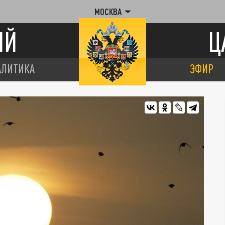
МОСКВА
ИЙ
Ц
АЛИТИКА
ЭФИР