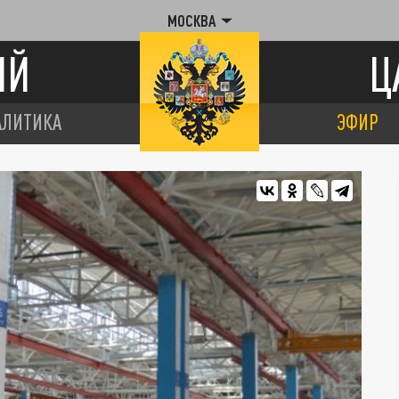
МОСКВА
ИЙ
Ц
АЛИТИКА
ЭФИР