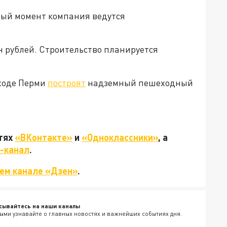
ный момент компания ведутся
н рублей. Строительство планируется
бходе Перми
построят
надземный пешеходный
етях
«ВКонтакте»
и
«Одноклассники»
, а
-канал
.
ем канале «Дзен»
.
сывайтесь на наши каналы
ыми узнавайте о главных новостях и важнейших событиях дня.