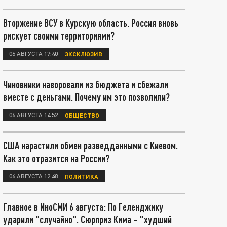
Вторжение ВСУ в Курскую область. Россия вновь
рискует своими территориями?
06 АВГУСТА 17:40
ЭКСКЛЮЗИВ
Чиновники наворовали из бюджета и сбежали
вместе с деньгами. Почему им это позволили?
06 АВГУСТА 14:52
ОБЩЕСТВО
США нарастили обмен разведданными с Киевом.
Как это отразится на России?
06 АВГУСТА 12:48
ПОЛИТИКА
Главное в ИноСМИ 6 августа: По Геленджику
ударили "случайно". Сюрприз Кима – "худший