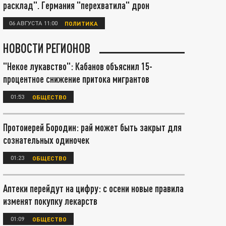
расклад". Германия "перехватила" дрон
06 АВГУСТА 11:00
ПОЛИТИКА
НОВОСТИ РЕГИОНОВ
"Некое лукавство": Кабанов объяснил 15-
процентное снижение притока мигрантов
01:53
ОБЩЕСТВО
Протоиерей Бородин: рай может быть закрыт для
сознательных одиночек
01:23
ОБЩЕСТВО
Аптеки перейдут на цифру: с осени новые правила
изменят покупку лекарств
01:09
ОБЩЕСТВО