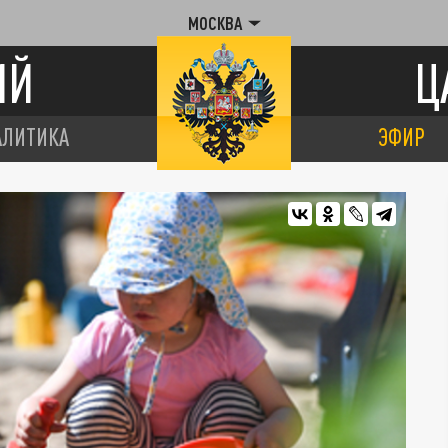
МОСКВА
ИЙ
Ц
АЛИТИКА
ЭФИР