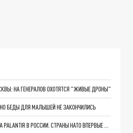
ОСКВЫ: НА ГЕНЕРАЛОВ ОХОТЯТСЯ "ЖИВЫЕ ДРОНЫ"
. НО БЕДЫ ДЛЯ МАЛЫШЕЙ НЕ ЗАКОНЧИЛИСЬ
"ОЧЕНЬ ПЛОХИЕ НОВОСТИ": БОЛЬШАЯ ОШИБКА PALANTIR В РОССИИ. СТРАНЫ НАТО ВПЕРВЫЕ ЗА СВО ОСТАНОВИЛИ ПОСТАВКИ ОРУЖИЯ. ВСУ ТЕРЯЮТ ПРИГРАНИЧЬЕ?