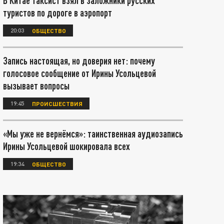
В Китае таксист взял в заложники русских
туристов по дороге в аэропорт
20:03
ОБЩЕСТВО
Запись настоящая, но доверия нет: почему
голосовое сообщение от Ирины Усольцевой
вызывает вопросы
19:45
ПРОИСШЕСТВИЯ
«Мы уже не вернёмся»: таинственная аудиозапись
Ирины Усольцевой шокировала всех
19:34
ОБЩЕСТВО