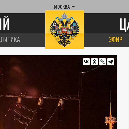
МОСКВА
ИЙ
Ц
АЛИТИКА
ЭФИР