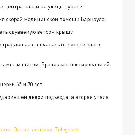
ке Центральный на улице Лунной.
ия скорой медицинской помощи Барнаула.
ать сдуваемую ветром крышу.
Пострадавшая скончалась от смертельных
ламным щитом. Врачи диагностировали ей
ерки 65 и 70 лет.
ударившей двери подъезда, а вторая упала
а»!
акте
,
Одноклассники
,
Telegram
.