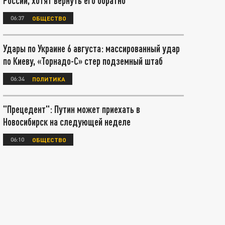
России, хотят вернуть его обратно
06:37
ОБЩЕСТВО
Удары по Украине 6 августа: массированный удар
по Киеву, «Торнадо-С» стер подземный штаб
06:34
ПОЛИТИКА
"Прецедент": Путин может приехать в
Новосибирск на следующей неделе
06:10
ОБЩЕСТВО