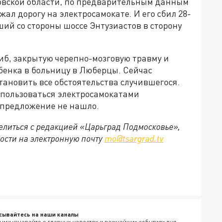
ковской области, по предварительным данным
ал дорогу на электросамокате. И его сбил 28-
ший со стороны шоссе Энтузиастов в сторону
иб, закрытую черепно-мозговую травму и
ебенка в больницу в Люберцы. Сейчас
тановить все обстоятельства случившегося.
 пользоваться электросамокатами
 предложение не нашло.
делиться с редакцией «Царьград Подмосковье»,
ости на электронную почту
mo@tsargrad.tv
сывайтесь на наши каналы
ыми узнавайте о главных новостях и важнейших событиях дня.