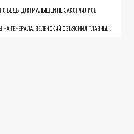
. НО БЕДЫ ДЛЯ МАЛЫШЕЙ НЕ ЗАКОНЧИЛИСЬ
"МЫ ВАС ЗАСТАВИМ": ЖУТКИЕ ДЕТАЛИ ОХОТЫ НА ГЕНЕРАЛА. ЗЕЛЕНСКИЙ ОБЪЯСНИЛ ГЛАВНЫЙ СМЫСЛ ТЕРАКТА В ЦЕНТРЕ МОСКВЫ