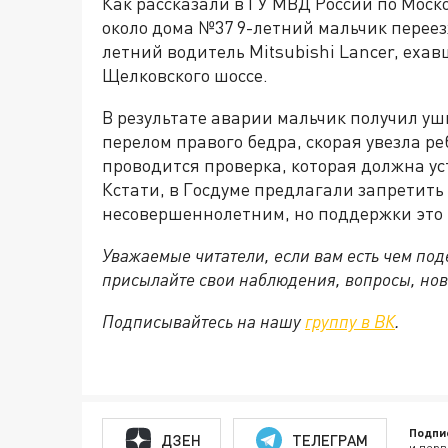
Как рассказали в ГУ МВД России по Мос
около дома №37 9-летний мальчик переезж
летний водитель Mitsubishi Lancer, ехав
Щелковского шоссе.
В результате аварии мальчик получил уш
перелом правого бедра, скорая увезла р
проводится проверка, которая должна ус
Кстати, в Госдуме предлагали запретить
несовершеннолетним, но поддержки это
Уважаемые читатели, если вам есть чем по
присылайте свои наблюдения, вопросы, нов
Подписывайтесь на нашу
группу в ВК
.
Подпи
ДЗЕН
ТЕЛЕГРАМ
и перв