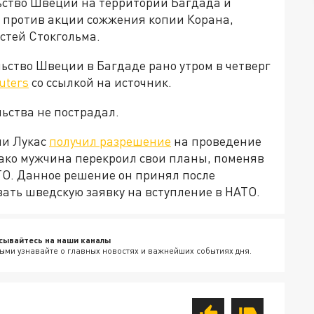
ьство Швеции на территории Багдада и
 против акции сожжения копии Корана,
астей Стокгольма.
ьство Швеции в Багдаде рано утром в четверг
uters
со ссылкой на источник.
льства не пострадал.
ни Лукас
получил разрешение
на проведение
ако мужчина перекроил свои планы, поменяв
ТО. Данное решение он принял после
ать шведскую заявку на вступление в НАТО.
сывайтесь на наши каналы
ыми узнавайте о главных новостях и важнейших событиях дня.