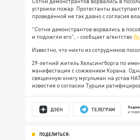
Сотни демонстрантов ворвались в посол
устроили пожар. Протестанты выступают
проведённой не так давно с согласия вл
"Сотни демонстрантов ворвались в посол
и подожгли его", - сообщает агентство
Re
Известно, что никто из сотрудников посо
29-летний житель Хельсингборга по име
манифестации с сожжением Корана. Одн
священную книгу мусульман на устав НА
известия о согласии Турции ратифициров
Подпи
ДЗЕН
ТЕЛЕГРАМ
и перв
ПОДЕЛИТЬСЯ: