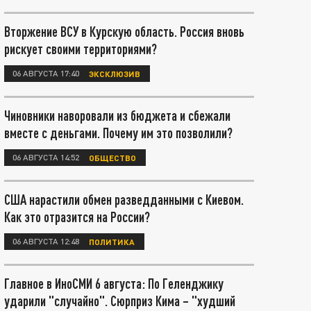
Вторжение ВСУ в Курскую область. Россия вновь
рискует своими территориями?
06 АВГУСТА 17:40
ЭКСКЛЮЗИВ
Чиновники наворовали из бюджета и сбежали
вместе с деньгами. Почему им это позволили?
06 АВГУСТА 14:52
ОБЩЕСТВО
США нарастили обмен разведданными с Киевом.
Как это отразится на России?
06 АВГУСТА 12:48
ПОЛИТИКА
Главное в ИноСМИ 6 августа: По Геленджику
ударили "случайно". Сюрприз Кима – "худший