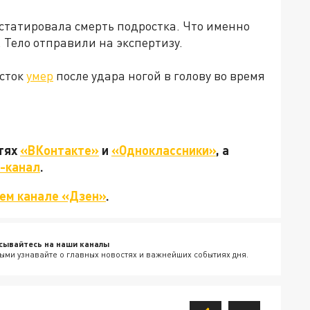
татировала смерть подростка. Что именно
 Тело отправили на экспертизу.
осток
умер
после удара ногой в голову во время
етях
«ВКонтакте»
и
«Одноклассники»
, а
-канал
.
ем канале «Дзен»
.
сывайтесь на наши каналы
ыми узнавайте о главных новостях и важнейших событиях дня.