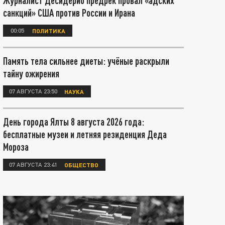
Журналист Десидерио предрёк провал «адских
санкций» США против России и Ирана
00:05
ПОЛИТИКА
Память тела сильнее диеты: учёные раскрыли
тайну ожирения
07 АВГУСТА 23:50
НАУКА
День города Ялты 8 августа 2026 года:
бесплатные музеи и летняя резиденция Деда
Мороза
07 АВГУСТА 23:41
ОБЩЕСТВО