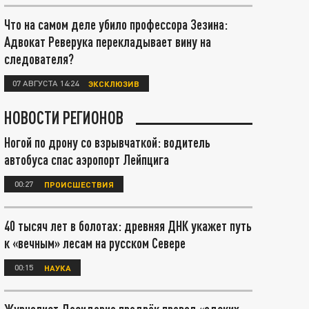
Что на самом деле убило профессора Зезина:
Адвокат Реверука перекладывает вину на
следователя?
07 АВГУСТА 14:24
ЭКСКЛЮЗИВ
НОВОСТИ РЕГИОНОВ
Ногой по дрону со взрывчаткой: водитель
автобуса спас аэропорт Лейпцига
00:27
ПРОИСШЕСТВИЯ
40 тысяч лет в болотах: древняя ДНК укажет путь
к «вечным» лесам на русском Севере
00:15
НАУКА