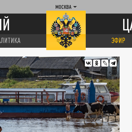
МОСКВА
ИЙ
Ц
АЛИТИКА
ЭФИР