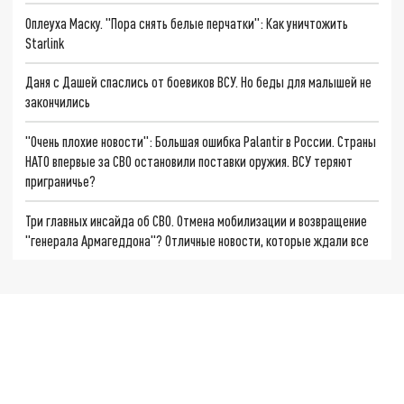
Оплеуха Маску. "Пора снять белые перчатки": Как уничтожить
Starlink
Даня с Дашей спаслись от боевиков ВСУ. Но беды для малышей не
закончились
"Очень плохие новости": Большая ошибка Palantir в России. Страны
НАТО впервые за СВО остановили поставки оружия. ВСУ теряют
приграничье?
Три главных инсайда об СВО. Отмена мобилизации и возвращение
"генерала Армагеддона"? Отличные новости, которые ждали все