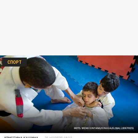
СПОРТ
ФОТО: WENG XINYANG/XINHUA/GLOBALLOOKPRESS
КРИСТИНА КАШИНА
23 НОЯБРЯ 19:32