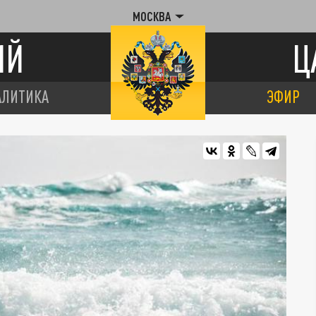
МОСКВА
ИЙ
Ц
АЛИТИКА
ЭФИР