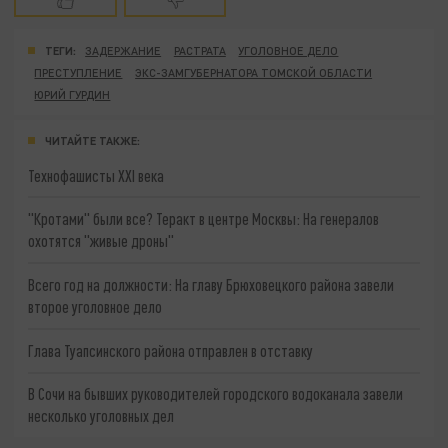
ТЕГИ:
ЗАДЕРЖАНИЕ
РАСТРАТА
УГОЛОВНОЕ ДЕЛО
ПРЕСТУПЛЕНИЕ
ЭКС-ЗАМГУБЕРНАТОРА ТОМСКОЙ ОБЛАСТИ
ЮРИЙ ГУРДИН
ЧИТАЙТЕ ТАКЖЕ:
Технофашисты XXI века
"Кротами" были все? Теракт в центре Москвы: На генералов
охотятся "живые дроны"
Всего год на должности: На главу Брюховецкого района завели
второе уголовное дело
Глава Туапсинского района отправлен в отставку
В Сочи на бывших руководителей городского водоканала завели
несколько уголовных дел