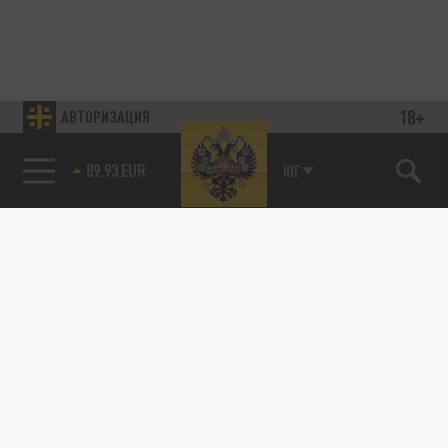
18+
АВТОРИЗАЦИЯ
89.93 EUR
ЮГ