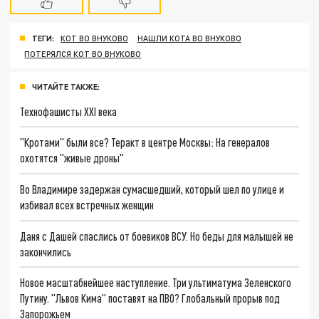
ТЕГИ:
КОТ ВО ВНУКОВО
НАШЛИ КОТА ВО ВНУКОВО
ПОТЕРЯЛСЯ КОТ ВО ВНУКОВО
ЧИТАЙТЕ ТАКЖЕ:
Технофашисты XXI века
"Кротами" были все? Теракт в центре Москвы: На генералов
охотятся "живые дроны"
Во Владимире задержан сумасшедший, который шел по улице и
избивал всех встречных женщин
Даня с Дашей спаслись от боевиков ВСУ. Но беды для малышей не
закончились
Новое масштабнейшее наступление. Три ультиматума Зеленского
Путину. "Львов Кима" поставят на ПВО? Глобальный прорыв под
Запорожьем