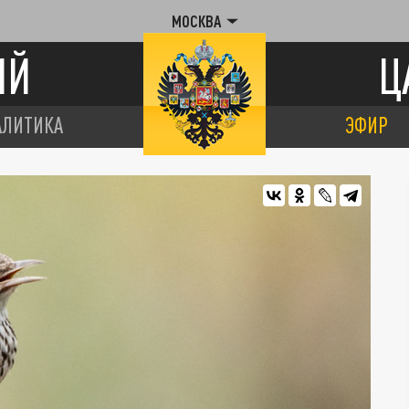
МОСКВА
ИЙ
Ц
АЛИТИКА
ЭФИР