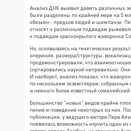
Анализ ДНК выявил девять различных эв
были разделены по крайней мере на 5 мл
обезьян - предков людей и шимпанзе. Пя
относят к различным подвидам рыжеволос
к подвидам краснокрылого жаворонка Co
Но, основываясь на генетических резуль
оперения, размера/структуры, вокализа
продемонстрировали, что взаимоотношен
сортировались наукой неправильно. Они 
И наоборот, анализ показал, что жаворон
по нескольким экземплярам, ​​собранным 
и немного более известный сомалийский 
Большинство "новых" видов крайне плох
пение и поведение некоторых из них. Пос
публикации, у ведущего автора Пера Аль
появилась возможность изучить один из
северо-западе Замбии, на границе с Анго