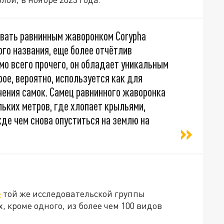
звать равнинным жаворонком Corypha
кого названия, еще более отчётлив
имо всего прочего, он обладает уникальным
ое, вероятно, используется как для
чения самок. Самец равнинного жаворонка
ьких метров, где хлопает крыльями,
де чем снова опуститься на землю на
е
той же исследовательской группы
, кроме одного, из более чем 100 видов