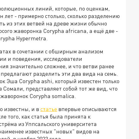
олюционных линий, которые, по оценкам,
н лет - примерно столько, сколько разделению
ть из этих ветвей на древе жизни обычно
ого жаворонка Corypha africana, а ещё две -
rypha Hypermetra.
татах в сочетании с обширным анализом
ции и поведения, исследователи
ия значительно сложнее, и что ветви ранее
предлагают разделить эти два вида на семь.
ок Эша Corypha ashi, который известен только
в Сомали, представляет собой тот же вид, что
жаворонок Corypha somalica.
о известны, и в
статье
впервые описываются
ле того, как статья была принята к
стрёма из Уппсальского университета
 наименее известных "новых" видов на
лой, в ноябре 2023 года.