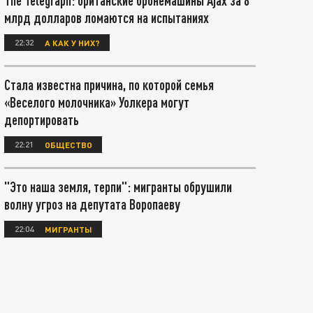
The Telegraph: британские бронемашины Ajax за 8
млрд долларов ломаются на испытаниях
22:32
А КАК У НИХ?
Стала известна причина, по которой семья
«Веселого молочника» Уолкера могут
депортировать
22:21
ОБЩЕСТВО
"Это наша земля, терпи": мигранты обрушили
волну угроз на депутата Воропаеву
22:04
МИГРАНТЫ