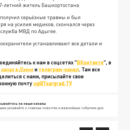
 37-летний житель Башкортостана.
 получил серьёзные травмы и был
ря на усилия медиков, скончался через
с-служба МВД по Адыгее.
воохранители устанавливают все детали и
единяйтесь к нам в соцсетях "
ВКонтакте
", в
канал в Дзене
и
телеграм-канал
. Там все
делиться с нами, присылайте свои
тронную почту
ug@Tsargrad.TV
сывайтесь на наши каналы
ыми узнавайте о главных новостях и важнейших событиях дня.