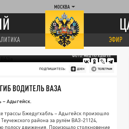
МОСКВА
ИЙ
Ц
АЛИТИКА
ЭФИР
ФОТО: МВД ПО АДЫГЕЕ
ПОДПИШИТЕСЬ:
ОГИБ ВОДИТЕЛЬ ВАЗА
 – Адыгейск.
тке трассы Бжедугхабль – Адыгейск произошло
Теучежского района за рулём ВАЗ-21124,
ую полосу движения. Произошло столкновение