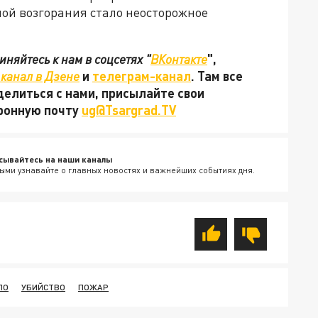
ной возгорания стало неосторожное
няйтесь к нам в соцсетях "
ВКонтакте
",
канал в Дзене
и
телеграм-канал
. Там все
делиться с нами, присылайте свои
тронную почту
ug@Tsargrad.TV
сывайтесь на наши каналы
ыми узнавайте о главных новостях и важнейших событиях дня.
ЛО
УБИЙСТВО
ПОЖАР