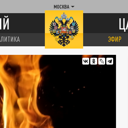
МОСКВА
ИЙ
Ц
АЛИТИКА
ЭФИР