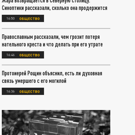
Жара возвращается в Северную столицу.
Синоптики рассказали, сколько она продержится
16:50
ОБЩЕСТВО
Православным рассказали, чем грозит потеря
нательного креста и что делать при его утрате
16:46
ОБЩЕСТВО
Протоиерей Рощин объяснил, есть ли духовная
связь умершего с его могилой
16:36
ОБЩЕСТВО