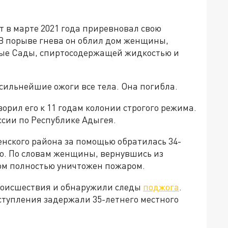
т в марте 2021 года приревновал свою
 В порыве гнева он облил дом женщины,
ные Сады, спиртосодержащей жидкостью и
сильнейшие ожоги все тела. Она погибла.
рил его к 11 годам колонии строгого режима.
ссии по Республике Адыгея.
нского района за помощью обратилась 34-
о. По словам женщины, вернувшись из
дом полностью уничтожен пожаром.
роисшествия и обнаружили следы
поджога
.
ступления задержали 35-летнего местного