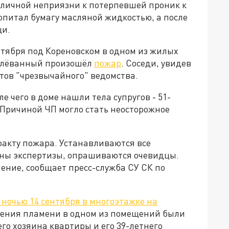
е личной неприязни к потерпевшей проник к
ропитал бумагу масляной жидкостью, а после
щи.
нтября под Кореновском в одном из жилых
Малёванный произошёл
пожар
. Соседи, увидев
тов "чрезвычайного" ведомства.
 чего в доме нашли тела супругов - 51-
Причиной ЧП могло стать неосторожное
факту пожара. Устанавливаются все
ены экспертизы, опрашиваются очевидцы.
ение, сообщает пресс-служба СУ СК по
ночью 14 сентября в многоэтажке на
шения пламени в одном из помещений были
го хозяина квартиры и его 39-летнего