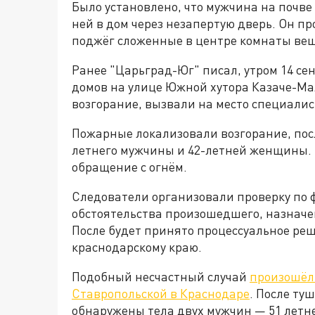
Было установлено, что мужчина на почв
ней в дом через незапертую дверь. Он п
поджёг сложенные в центре комнаты ве
Ранее "Царьград-Юг" писал, утром 14 се
домов на улице Южной хутора Казаче-
возгорание, вызвали на место специалис
Пожарные локализовали возгорание, после
летнего мужчины и 42-летней женщины. 
обращение с огнём.
Следователи организовали проверку по 
обстоятельства произошедшего, назнач
После будет принято процессуальное реш
краснодарскому краю.
Подобный несчастный случай
произошёл 
Ставропольской в Краснодаре
. После ту
обнаружены тела двух мужчин — 51 летне