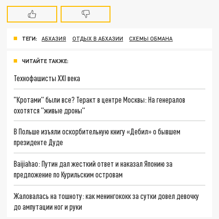
ТЕГИ:
АБХАЗИЯ
ОТДЫХ В АБХАЗИИ
СХЕМЫ ОБМАНА
ЧИТАЙТЕ ТАКЖЕ:
Технофашисты XXI века
"Кротами" были все? Теракт в центре Москвы: На генералов
охотятся "живые дроны"
В Польше изъяли оскорбительную книгу «Дебил» о бывшем
президенте Дуде
Baijiahao: Путин дал жесткий ответ и наказал Японию за
предложение по Курильским островам
Жаловалась на тошноту: как менингококк за сутки довел девочку
до ампутации ног и руки