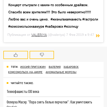
Концерт отыграли с каким-то особенным драйвом.
Спасибо всем зрителям!!!! Это было невероятно!!!!!!
Люблю вас и очень ценю. ️️️ #жизньтакаякакесть #гастроли
#комсомольскнаамуре #хабаровск #ксолнцу
Публикация от
VALERIYA
(@valeriya)
7 Фев 2019 в 9:47 PST
ТЕГИ:
ИОСИФ ПРИГОЖИН
ВАЛЕРИЯ
ХАБАРОВСК
КОМСОМОЛЬСК-НА-АМУРЕ
АНОМАЛЬНЫЕ МОРОЗЫ
ЧИТАЙТЕ ТАКЖЕ:
Технофашисты XXI века
Оплеуха Маску. "Пора снять белые перчатки": Как уничтожить