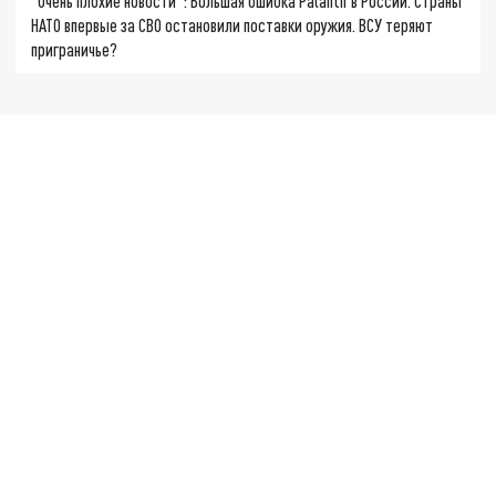
"Очень плохие новости": Большая ошибка Palantir в России. Страны
НАТО впервые за СВО остановили поставки оружия. ВСУ теряют
приграничье?