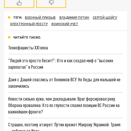
ТЕГИ:
ВОЕННЫЙ ПРИЗЫВ
ВЛАДИМИР ПУТИН
СЕРГЕЙ ШОЙГУ
ЭЛЕКТРОННЫЙ РЕЕСТР
ВОИНСКИЙ УЧЕТ
ЧИТАЙТЕ ТАКЖЕ:
Технофашисты XXI века
"Людей это просто бесит!": Кто и как создал миф о "высоких
зарплатах" в России
Даня с Дашей спаслись от боевиков ВСУ. Но беды для малышей не
закончились
Новости сильно хуже, чем докладывали. Враг форсировал реку.
Оборона провалена. Кто по глупости спалил позиции ВС России на
важнейшем фронте?
Страшно, поэтому атакует. Путин врежет Макрону Украиной. Трамп
– добавит за Иран