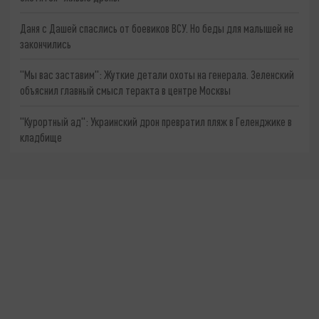
Даня с Дашей спаслись от боевиков ВСУ. Но беды для малышей не
закончились
"Мы вас заставим": Жуткие детали охоты на генерала. Зеленский
объяснил главный смысл теракта в центре Москвы
"Курортный ад": Украинский дрон превратил пляж в Геленджике в
кладбище