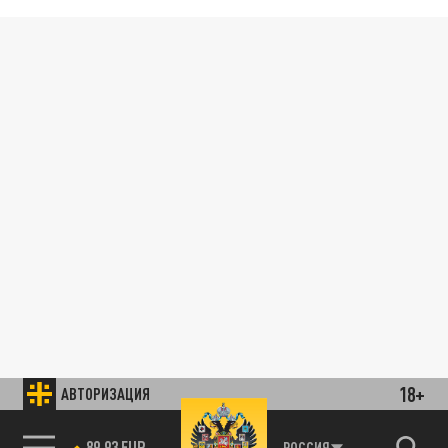
18+
АВТОРИЗАЦИЯ
89.93 EUR
РОССИЯ