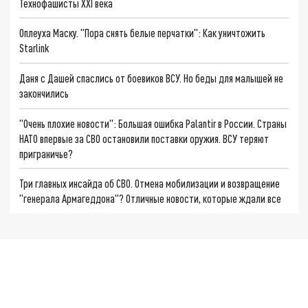
Технофашисты XXI века
Оплеуха Маску. "Пора снять белые перчатки": Как уничтожить
Starlink
Даня с Дашей спаслись от боевиков ВСУ. Но беды для малышей не
закончились
"Очень плохие новости": Большая ошибка Palantir в России. Страны
НАТО впервые за СВО остановили поставки оружия. ВСУ теряют
приграничье?
Три главных инсайда об СВО. Отмена мобилизации и возвращение
"генерала Армагеддона"? Отличные новости, которые ждали все