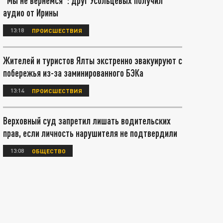
"Мы не вернемся": друг Усольцевых получил
аудио от Ирины
13:18
ПРОИСШЕСТВИЯ
Жителей и туристов Ялты экстренно эвакуируют с
побережья из-за заминированного БЭКа
13:14
ПРОИСШЕСТВИЯ
Верховный суд запретил лишать водительских
прав, если личность нарушителя не подтвердили
13:08
ОБЩЕСТВО