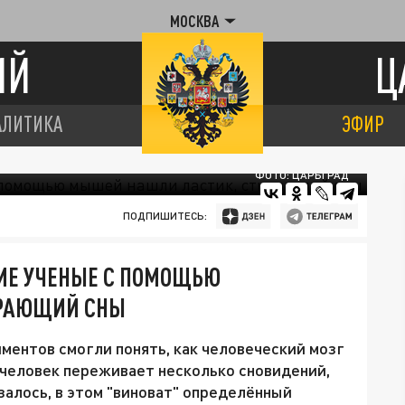
МОСКВА
ИЙ
Ц
АЛИТИКА
ЭФИР
ФОТО: ЦАРЬГРАД
ПОДПИШИТЕСЬ:
КИЕ УЧЕНЫЕ С ПОМОЩЬЮ
ИРАЮЩИЙ СНЫ
ментов смогли понять, как человеческий мозг
ь человек переживает несколько сновидений,
азалось, в этом "виноват" определённый