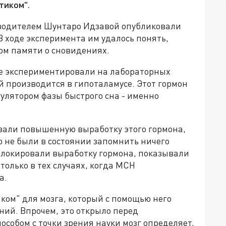
тиком".
ководителем Шунтаро Идзавой опубликовали
 ходе эксперимента им удалось понять,
ом памяти о сновидениях.
ые экспериментировали на лабораторных
 производится в гипоталамусе. Этот гормон
егулятором фазы быстрого сна - именно
вали повышенную выработку этого гормона,
 не были в состоянии запомнить ничего
 блокировали выработку гормона, показывали
только в тех случаях, когда МСН
а.
иком" для мозга, который с помощью него
ний. Впрочем, это открыло перед
особом с точки зрения науки мозг определяет,