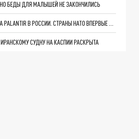
. НО БЕДЫ ДЛЯ МАЛЫШЕЙ НЕ ЗАКОНЧИЛИСЬ
"ОЧЕНЬ ПЛОХИЕ НОВОСТИ": БОЛЬШАЯ ОШИБКА PALANTIR В РОССИИ. СТРАНЫ НАТО ВПЕРВЫЕ ЗА СВО ОСТАНОВИЛИ ПОСТАВКИ ОРУЖИЯ. ВСУ ТЕРЯЮТ ПРИГРАНИЧЬЕ?
О ИРАНСКОМУ СУДНУ НА КАСПИИ РАСКРЫТА