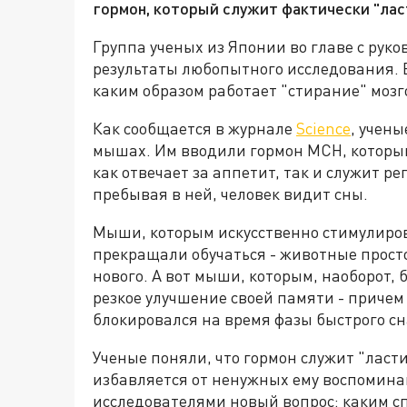
гормон, который служит фактически "лас
Группа ученых из Японии во главе с ру
результаты любопытного исследования. В
каким образом работает "стирание" мозг
Как сообщается в журнале
Science
, учен
мышах. Им вводили гормон МСН, который
как отвечает за аппетит, так и служит р
пребывая в ней, человек видит сны.
Мыши, которым искусственно стимулиро
прекращали обучаться - животные просто
нового. А вот мыши, которым, наоборот,
резкое улучшение своей памяти - причем 
блокировался на время фазы быстрого сн
Ученые поняли, что гормон служит "ласт
избавляется от ненужных ему воспомина
исследователями новый вопрос: каким сп