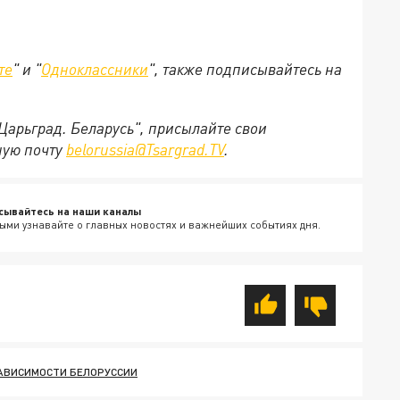
те
" и "
Одноклассники
", также подписывайтесь на
"Царьград. Беларусь", присылайте свои
ную почту
belorussia@Tsargrad.TV
.
сывайтесь на наши каналы
ыми узнавайте о главных новостях и важнейших событиях дня.
ЗАВИСИМОСТИ БЕЛОРУССИИ