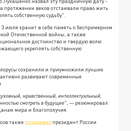
р Лукашенко назвал эту праздничную дату -
на протяжении веков отстаивали право жить
елять собственную судьбу".
а 3 июля хранит в себе память о беспримерном
икой Отечественной войны, а также
национальное достоинство и твердую волю
лжающего укреплять собственную
елорусы сохранили и приумножили лучшие
е активно развивают современные
и.
уховный, нравственный, интеллектуальный,
енностью смотреть в будущее
", — резюмировал
данам мира и благополучия.
усов также
поздравил
президент России