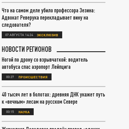
Что на самом деле убило профессора Зезина:
Адвокат Реверука перекладывает вину на
следователя?
07 АВГУСТА 14:24
ЭКСКЛЮЗИВ
НОВОСТИ РЕГИОНОВ
Ногой по дрону со взрывчаткой: водитель
автобуса спас аэропорт Лейпцига
00:27
ПРОИСШЕСТВИЯ
40 тысяч лет в болотах: древняя ДНК укажет путь
к «вечным» лесам на русском Севере
00:15
НАУКА