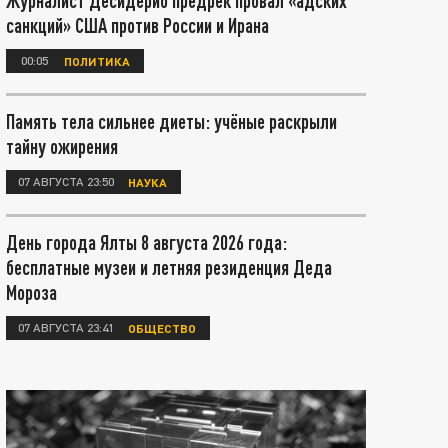
Журналист Десидерио предрёк провал «адских
санкций» США против России и Ирана
00:05
ПОЛИТИКА
Память тела сильнее диеты: учёные раскрыли
тайну ожирения
07 АВГУСТА 23:50
НАУКА
День города Ялты 8 августа 2026 года:
бесплатные музеи и летняя резиденция Деда
Мороза
07 АВГУСТА 23:41
ОБЩЕСТВО