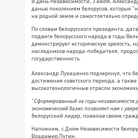
В День Независимости, 3 июля, Александ
данью поколениям белорусов, которые "
на родной земле и самостоятельно опред
По словам белорусского президента, дат
подвиге белорусского народа в годы Вел
демонстрирует историческую зрелость, 
наследников народа-победителя, продо
государственность.
Александр Лукашенко подчеркнул, что б
достижения советского периода, а такж
высокотехнологичные отрасли экономик
"
Сформированный за годы независимости д
экономический базис позволяет нам с увер
белорусский лидер, пожелав своим граж
Напомним, с Днём Независимости белор
Владимир Путин.