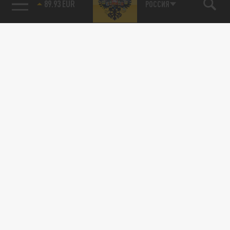
89.93 EUR
РОССИЯ
115093, г. Москва, переулок Партийный,
д.1, к.57, стр.3, эт.1, пом.I, ком.45
Тел.:
+7 (495) 374-77-73
info@tsargrad.tv
Адрес для пресс-релизов
press@tsargrad.tv