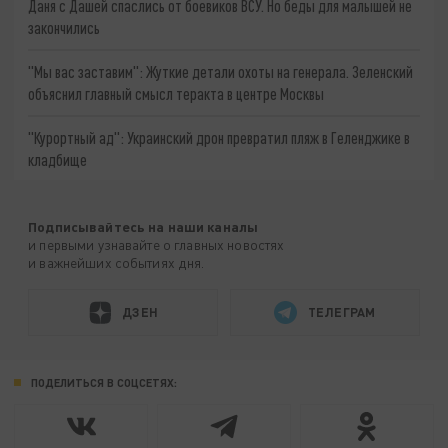
Даня с Дашей спаслись от боевиков ВСУ. Но беды для малышей не
закончились
"Мы вас заставим": Жуткие детали охоты на генерала. Зеленский
объяснил главный смысл теракта в центре Москвы
"Курортный ад": Украинский дрон превратил пляж в Геленджике в
кладбище
Подписывайтесь на наши каналы
и первыми узнавайте о главных новостях
и важнейших событиях дня.
ДЗЕН
ТЕЛЕГРАМ
ПОДЕЛИТЬСЯ В СОЦСЕТЯХ: