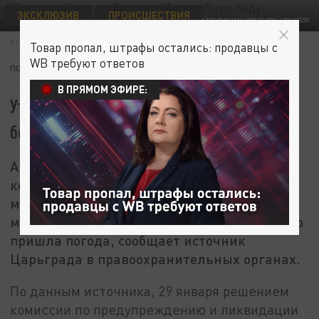
ЭКСКЛЮЗИВ
ПРОИСШЕСТВИЯ
© NIKOLAY GYNGAZOV/RUSSIAN LOOK/GLOBALLOOKPRESS
01 ФЕВРАЛЯ 11:30
Товар пропал, штрафы остались: продавцы с
WB требуют ответов
ПОДПИШИТЕСЬ:
В ПРЯМОМ ЭФИРЕ:
Утечка нефти под Омском: Масштабную
беду предотвратила погода
Авария в Омской области, в результате
которой произошла утечка 60 кубических
метров нефти, могла закончиться более
масштабной бедой. На выручку неожиданно
пришла погода, сообщает источник
Царьграда в правоохранительных органах.
По данным источника, 29 января решением
комиссии по предупреждению и ликвидации