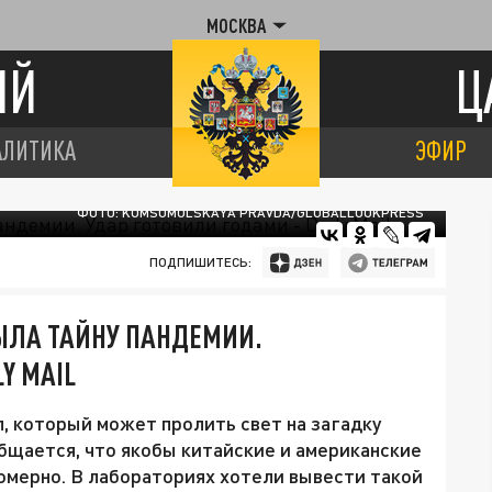
МОСКВА
ИЙ
Ц
АЛИТИКА
ЭФИР
ФОТО: KOMSOMOLSKAYA PRAVDA/GLOBALLOOKPRESS
ПОДПИШИТЕСЬ:
ЫЛА ТАЙНУ ПАНДЕМИИ.
Y MAIL
л, который может пролить свет на загадку
общается, что якобы китайские и американские
омерно. В лабораториях хотели вывести такой