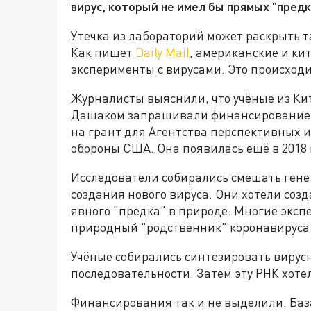
вирус, который не имел бы прямых "предк
Утечка из лабораторий может раскрыть 
Как пишет
Daily Mail
, американские и ки
эксперименты с вирусами. Это происход
Журналисты выяснили, что учёные из Кит
Дашаком запрашивали финансирование д
на грант для Агентства перспективных 
обороны США. Она появилась ещё в 2018 
Исследователи собирались смешать ген
создания нового вируса. Они хотели созда
явного "предка" в природе. Многие эксп
природный "родственник" коронавируса 
Учёные собирались синтезировать вирус
последовательности. Затем эту РНК хотел
Финансирования так и не выделили. Баз