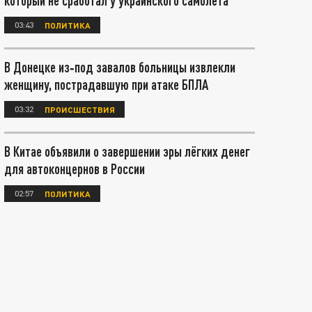
который не сработал у украинского самолета
03:43
ПОЛИТИКА
В Донецке из‑под завалов больницы извлекли
женщину, пострадавшую при атаке БПЛА
03:32
ПРОИСШЕСТВИЯ
В Китае объявили о завершении эры лёгких денег
для автоконцернов в России
02:57
ПОЛИТИКА