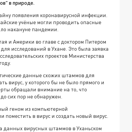
ов" в природе.
тайну появления коронавирусной инфекции.
тайские учёные могли проводить опасные
ило накануне пандемии.
ая и Америки во главе с доктором Питером
ля исследований в Ухане. Это была заявка
исследовательских проектов Министерства
году.
етические данные схожих штаммов для
ть вирус, у которого бы не было прямого и
ерты обращали внимание на то, что
до сих пор не обнаружен.
ный геном из компьютерной
и поместить в вирус и создать новый вирус.
а данных вирусных штаммов в Уханьском