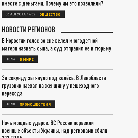
вместе с деньгами. Почему им это позволили?
06 АВГУСТА 14:52
ОБЩЕСТВО
НОВОСТИ РЕГИОНОВ
В Норвегии голос во сне велел многодетной
матери назвать сына, а суд отправил ее в тюрьму
10:54
В МИРЕ
За секунду затянуло под колёса. В Ленобласти
грузовик наехал на женщину у пешеходного
перехода
10:50
ПРОИСШЕСТВИЯ
Ночь мощных ударов. ВС России поразили
военные объекты Украины, над регионами сбили