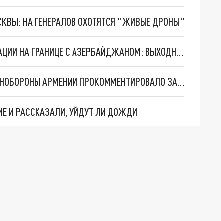
ОСКВЫ: НА ГЕНЕРАЛОВ ОХОТЯТСЯ "ЖИВЫЕ ДРОНЫ"
МИНОБОРОНЫ АРМЕНИИ РАССКАЗАЛО О СИТУАЦИИ НА ГРАНИЦЕ С АЗЕРБАЙДЖАНОМ: ВЫХОДНЫЕ ПРОШЛИ НЕСПОКОЙНО
“ПОПЫТКА ИСКУССТВЕННОЙ ЭСКАЛАЦИИ”: МИНОБОРОНЫ АРМЕНИИ ПРОКОММЕНТИРОВАЛО ЗАЯВЛЕНИЕ БАКУ
Е И РАССКАЗАЛИ, УЙДУТ ЛИ ДОЖДИ