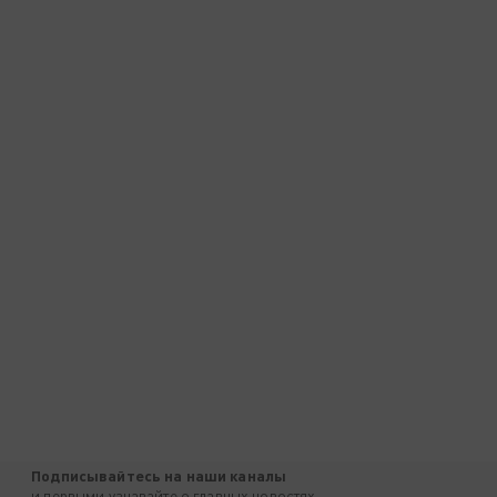
Подписывайтесь на наши каналы
и первыми узнавайте о главных новостях