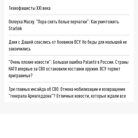
Технофашисты XXI века
Оплеуха Маску. "Пора снять белые перчатки": Как уничтожить
Starlink
Даня с Дашей спаслись от боевиков ВСУ. Но беды для малышей не
закончились
"Очень плохие новости": Большая ошибка Palantir в России. Страны
НАТО впервые за СВО остановили поставки оружия. ВСУ теряют
приграничье?
Три главных инсайда об СВО. Отмена мобилизации и возвращение
"генерала Армагеддона"? Отличные новости, которые ждали все