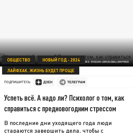
ОБЩЕСТВО
НОВЫЙ ГОД - 2024
© ALLEXANDER MAKAROV SOURCE: RUSSIAN LOOK/GLOBALLOOKPRESS
ЛАЙФХАК. ЖИЗНЬ БУДЕТ ПРОЩЕ
29 ДЕКАБРЯ 23:07
ПОДПИШИТЕСЬ:
Успеть всё. А надо ли? Психолог о том, как
справиться с предновогодним стрессом
В последние дни уходящего года люди
стараются завершить дела, чтобы с