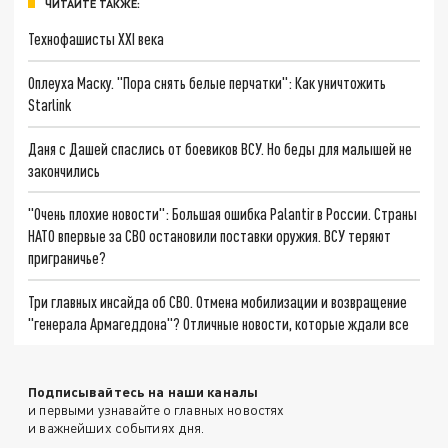
ЧИТАЙТЕ ТАКЖЕ:
Технофашисты XXI века
Оплеуха Маску. "Пора снять белые перчатки": Как уничтожить
Starlink
Даня с Дашей спаслись от боевиков ВСУ. Но беды для малышей не
закончились
"Очень плохие новости": Большая ошибка Palantir в России. Страны
НАТО впервые за СВО остановили поставки оружия. ВСУ теряют
приграничье?
Три главных инсайда об СВО. Отмена мобилизации и возвращение
"генерала Армагеддона"? Отличные новости, которые ждали все
Подписывайтесь на наши каналы
и первыми узнавайте о главных новостях
и важнейших событиях дня.