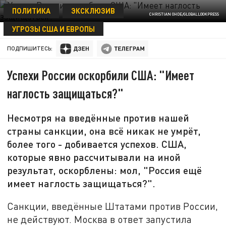
ПОЛИТИКА
ЭКСКЛЮЗИВ
CHRISTIAN OHDE/GLOBALLOOKPRESS
УГРОЗЫ США И ЕВРОПЫ
22 ДЕКАБРЯ 16:18
ПОДПИШИТЕСЬ:
Успехи России оскорбили США: "Имеет
наглость защищаться?"
Несмотря на введённые против нашей
страны санкции, она всё никак не умрёт,
более того - добивается успехов. США,
которые явно рассчитывали на иной
результат, оскорблены: мол, "Россия ещё
имеет наглость защищаться?".
Санкции, введённые Штатами против России,
не действуют. Москва в ответ запустила