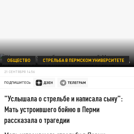
ОБЩЕСТВО
СТРЕЛЬБА В ПЕРМСКОМ УНИВЕРСИТЕТЕ
ФОТО: ALEKSANDER POLYAKOV/GLOBALLOOKPRESS
21 СЕНТЯБРЯ 14:56
ПОДПИШИТЕСЬ:
"Услышала о стрельбе и написала сыну":
Мать устроившего бойню в Перми
рассказала о трагедии