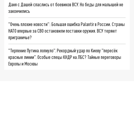
Даня с Дашей спаслись от боевиков ВСУ. Но беды для малышей не
закончились
"Очень плохие новости": Большая ошибка Palantir в России. Страны
НАТО впервые за СВО остановили поставки оружия. ВСУ теряют
приграничье?
"Терпение Путина лопнуло". Рекордный удар по Киеву "пересёк
красные линии". Особые спецы КНДР на ЛБС? Тайные переговоры
Европы и Москвы