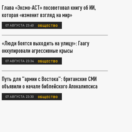
Глава «Эксмо-АСТ» посоветовал книгу об ИИ,
которая «изменит взгляд на мир»
07 АВГУСТА 23:40
ОБЩЕСТВО
«Люди боятся выходить на улицу»: Гаагу
оккупировали агрессивные крысы
07 АВГУСТА 23:34
ОБЩЕСТВО
Путь для "армии с Востока": британские СМИ
объявили о начале библейского Апокалипсиса
07 АВГУСТА 23:30
ОБЩЕСТВО