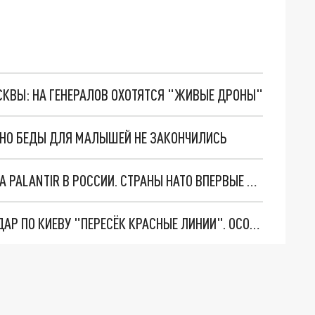
ОСКВЫ: НА ГЕНЕРАЛОВ ОХОТЯТСЯ "ЖИВЫЕ ДРОНЫ"
. НО БЕДЫ ДЛЯ МАЛЫШЕЙ НЕ ЗАКОНЧИЛИСЬ
"ОЧЕНЬ ПЛОХИЕ НОВОСТИ": БОЛЬШАЯ ОШИБКА PALANTIR В РОССИИ. СТРАНЫ НАТО ВПЕРВЫЕ ЗА СВО ОСТАНОВИЛИ ПОСТАВКИ ОРУЖИЯ. ВСУ ТЕРЯЮТ ПРИГРАНИЧЬЕ?
"ТЕРПЕНИЕ ПУТИНА ЛОПНУЛО". РЕКОРДНЫЙ УДАР ПО КИЕВУ "ПЕРЕСЁК КРАСНЫЕ ЛИНИИ". ОСОБЫЕ СПЕЦЫ КНДР НА ЛБС? ТАЙНЫЕ ПЕРЕГОВОРЫ ЕВРОПЫ И МОСКВЫ