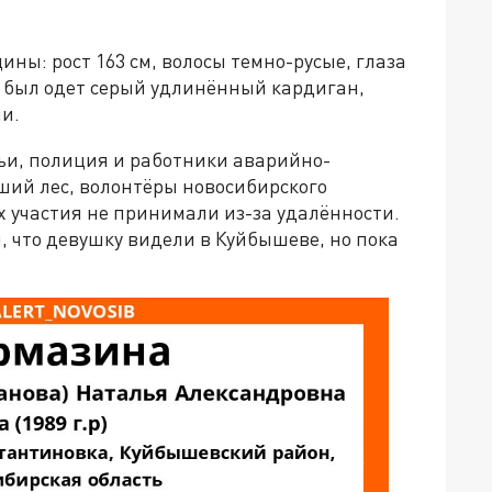
ы: рост 163 см, волосы темно-русые, глаза
й был одет серый удлинённый кардиган,
ши.
ьи, полиция и работники аварийно-
ий лес, волонтёры новосибирского
х участия не принимали из-за удалённости.
 что девушку видели в Куйбышеве, но пока