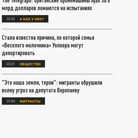
The Telegraph: британские бронемашины Ajax за 8
млрд долларов ломаются на испытаниях
22:32
А КАК У НИХ?
Стала известна причина, по которой семья
«Веселого молочника» Уолкера могут
депортировать
22:21
ОБЩЕСТВО
"Это наша земля, терпи": мигранты обрушили
волну угроз на депутата Воропаеву
22:04
МИГРАНТЫ