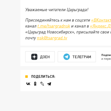
Уважаемые читатели Царьграда!
Присоединяйтесь к нам в соцсети
«ВКонтак
канал
t.me/tsargradnsk
и канал в
«Яндекс.Д
«Царьград Новосибирск», присылайте свои 
почту
nsk@tsargrad.tv
Подпи
ДЗЕН
ТЕЛЕГРАМ
и перв
ПОДЕЛИТЬСЯ: