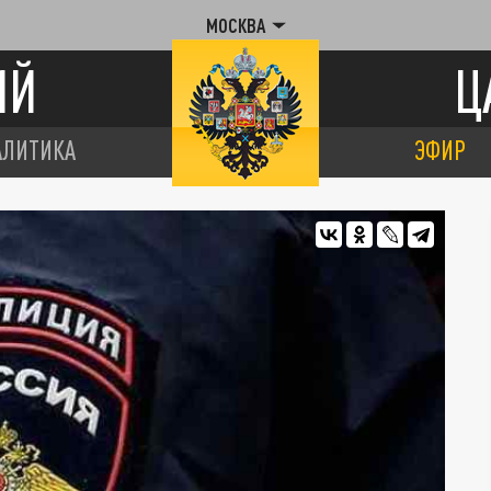
МОСКВА
ИЙ
Ц
АЛИТИКА
ЭФИР