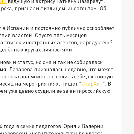
сии
ведущую и актрису Татьяну Лазареву*,
бирска, признали физлицом-иноагентом. Об
 в Испании и постоянно публично оскорбляет
вия властей. Спустя пять месяцев
а список иностранных агентов, наряду с ещё
делённых кругах личностями.
овый статус, но она и так не собиралась
мя. Лазарева призналась недавно, что может
 но пока она может позволить себе достойную
 месяц на мероприятиях, пишет "
СтарХит
". В
ём уже давно осудили её за антироссийскую
6 года в семье педагогов Юрия и Валерии
емеровском институте культуры по классу