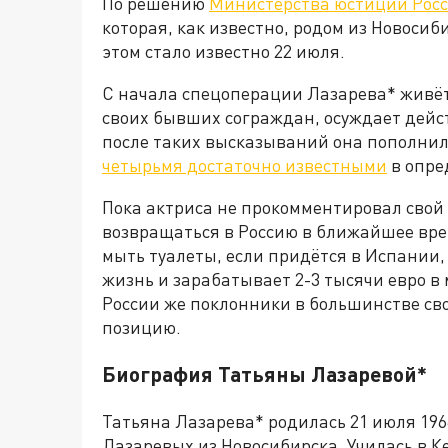
По решению
Министерства юстиции Рос
которая, как известно, родом из Новоси
этом стало известно 22 июля.
С начала спецоперации Лазарева* живёт
своих бывших сограждан, осуждает дейст
после таких высказываний она пополнил
четырьмя достаточно известными
в опре
Пока актриса не прокомментировал свой н
возвращаться в Россию в ближайшее вре
мыть туалеты, если придётся в Испании,
жизнь и зарабатывает 2-3 тысячи евро в
России же поклонники в большинстве сво
позицию.
Биография Татьяны Лазаревой*
Татьяна Лазарева* родилась 21 июля 196
Лазаревых из Новосибирска. Училась в К