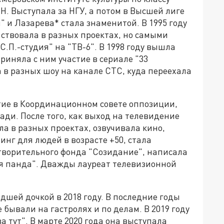
ВН. Выступала за НГУ, а потом в Высшей лиге
" и Лазарева* стала знаменитой. В 1995 году
аствовала в разных проектах, но самыми
.П.-студия" на "ТВ-6". В 1998 году вышла
риняла с ним участие в сериале "33
а в разных шоу на канале СТС, куда переехала
астие в Координационном совете оппозиции,
ди. После того, как выход на телевидение
ла в разных проектах, озвучивала кино,
инг для людей в возрасте +50, стала
отворительного фонда "Созидание", написала
ая панда". Дважды лауреат телевизионной
дшей дочкой в 2018 году. В последние годы
 бывали на гастролях и по делам. В 2019 году
а тут". В марте 2020 года она выступала