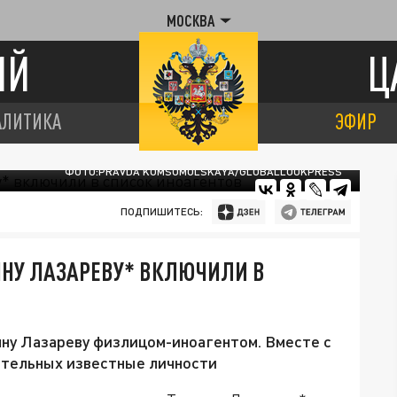
МОСКВА
ИЙ
Ц
АЛИТИКА
ЭФИР
ФОТО:PRAVDA KOMSOMOLSKAYA/GLOBALLOOKPRESS
ПОДПИШИТЕСЬ:
ЯНУ ЛАЗАРЕВУ* ВКЛЮЧИЛИ В
яну Лазареву физлицом-иноагентом. Вместе с
ительных известные личности