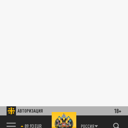
18+
АВТОРИЗАЦИЯ
89.93 EUR
РОССИЯ