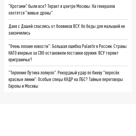
"Кротами" были все? Теракт в центре Москвы: На генералов
охотятся "живые дроны"
Даня с Дашей спаслись от боевиков ВСУ. Но беды для малышей не
закончились
"Очень плохие новости": Большая ошибка Palantir в России. Страны
НАТО впервые за СВО остановили поставки оружия. ВСУ теряют
приграничье?
"Терпение Путина лопнуло". Рекордный удар по Киеву "пересёк
красные линии". Особые спецы КНДР на ЛБС? Тайные переговоры
Европы и Москвы