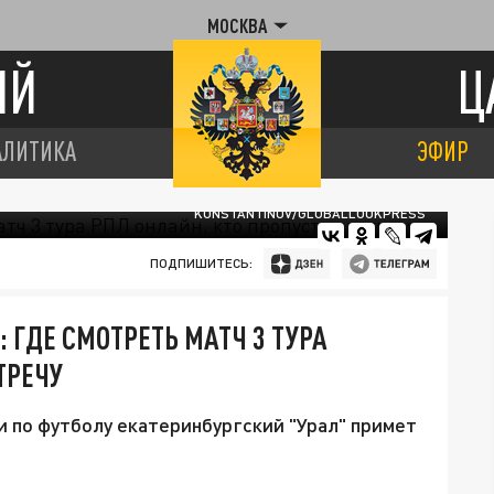
МОСКВА
ИЙ
Ц
АЛИТИКА
ЭФИР
ОМАНДА ИГОРЯ ШАЛИМОВА ПОТЕРПЕЛА ДВА ПОРАЖЕНИЯ © MAKSIM
KONSTANTINOV/GLOBALLOOKPRESS
ПОДПИШИТЕСЬ:
 ГДЕ СМОТРЕТЬ МАТЧ 3 ТУРА
ТРЕЧУ
и по футболу екатеринбургский "Урал" примет