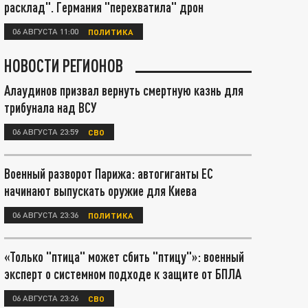
расклад". Германия "перехватила" дрон
06 АВГУСТА 11:00
ПОЛИТИКА
НОВОСТИ РЕГИОНОВ
Алаудинов призвал вернуть смертную казнь для
трибунала над ВСУ
06 АВГУСТА 23:59
СВО
Военный разворот Парижа: автогиганты ЕС
начинают выпускать оружие для Киева
06 АВГУСТА 23:36
ПОЛИТИКА
«Только "птица" может сбить "птицу"»: военный
эксперт о системном подходе к защите от БПЛА
06 АВГУСТА 23:26
СВО