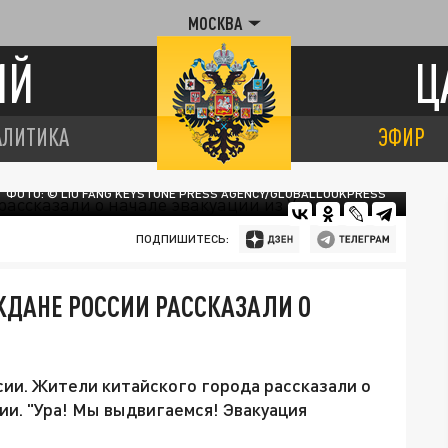
МОСКВА
ИЙ
Ц
АЛИТИКА
ЭФИР
ФОТО: © LIU FANG KEYSTONE PRESS AGENCY/GLOBALLOOKPRESS
ПОДПИШИТЕСЬ:
ЖДАНЕ РОССИИ РАССКАЗАЛИ О
сии. Жители китайского города рассказали о
ии. "Ура! Мы выдвигаемся! Эвакуация