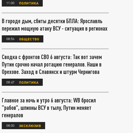
11:00
ПОЛИТИКА
В городе дым, сбиты десятки БПЛА: Ярославль
пережил мощную атаку ВСУ - ситуация в регионах
08:56
ОБЩЕСТВО
Сводка с фронтов СВО 6 августа: Так вот зачем
Путин срочно начал ротацию генералов. Наши в
Орехове. Заход в Славянск и штурм Чернигова
08:47
ПОЛИТИКА
Главное за ночь и утро 6 августа: WB бросил
"рабов", шпионы ВСУ в тылу, Путин меняет
генералов
08:00
ЭКСКЛЮЗИВ