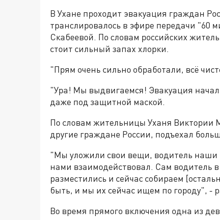
В Ухане проходит эвакуация граждан Ро
транслировалось в эфире передачи "60 ми
Скабеевой. По словам российских жительн
стоит сильный запах хлорки.
"Прям очень сильно обработали, всё чист
"Ура! Мы выдвигаемся! Эвакуация началас
даже под защитной маской.
По словам жительницы Уханя Виктории Ма
другие граждане России, подъехал боль
"Мы уложили свои вещи, водитель наши 
нами взаимодействовал. Сам водитель в 
разместились и сейчас собираем [остальн
быть, и мы их сейчас ищем по городу", - 
Во время прямого включения одна из дев