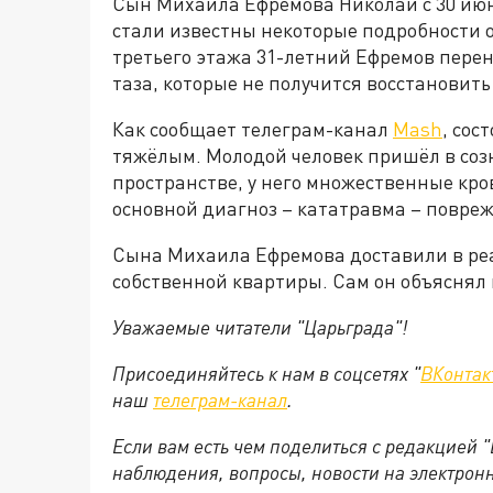
Сын Михаила Ефремова Николай с 30 ию
стали известны некоторые подробности о
третьего этажа 31-летний Ефремов перен
таза, которые не получится восстановить
Как сообщает телеграм-канал
Mash
, сос
тяжёлым. Молодой человек пришёл в созн
пространстве, у него множественные кро
основной диагноз – кататравма – повре
Сына Михаила Ефремова доставили в реа
собственной квартиры. Сам он объяснял
Уважаемые читатели "Царьграда"!
Присоединяйтесь к нам в соцсетях "
ВКонтак
наш
телеграм-канал
.
Если вам есть чем поделиться с редакцией 
наблюдения, вопросы, новости на электрон