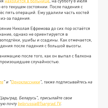
ня
находится в больнице
, на субботу 8 июля
 его текущем состоянии. После падения с
ёс пять операций. Ему удалили часть костей
 из-за падения.
тояние Николая Ефремова до сих пор остаётся
ание, однако не ориентируется в
воподтёки, ушибы и ссадины. Как отмечается,
ждения после падения с большой высоты.
нимацию после того, как он выпал с балкона
 произошедшее случайностью.
те
" и "
Одноклассники
", также подписывайтесь на
"Царьград. Беларусь", присылайте свои
ную почту
belorussia@Tsargrad.TV
.