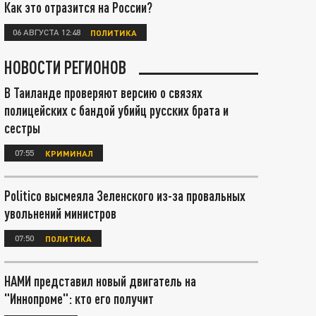
Как это отразится на России?
06 АВГУСТА 12:48
ПОЛИТИКА
НОВОСТИ РЕГИОНОВ
В Таиланде проверяют версию о связях
полицейских с бандой убийц русских брата и
сестры
07:55
КРИМИНАЛ
Politico высмеяла Зеленского из-за провальных
увольнений министров
07:50
ПОЛИТИКА
НАМИ представил новый двигатель на
"Иннопроме": кто его получит