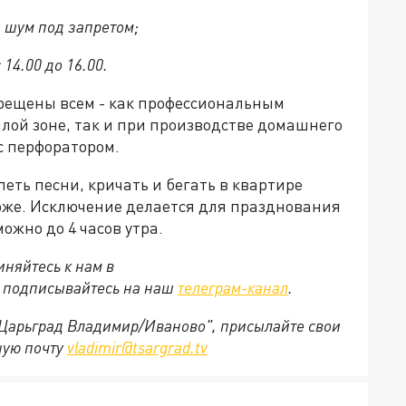
 шум под запретом;
14.00 до 16.00.
прещены всем - как профессиональным
илой зоне, так и при производстве домашнего
с перфоратором.
еть песни, кричать и бегать в квартире
тоже. Исключение делается для празднования
можно до 4 часов утра.
няйтесь к нам в
е подписывайтесь на наш
телеграм-канал
.
 "Царьград Владимир/Иваново", присылайте свои
ную почту
vladimir@tsargrad.tv