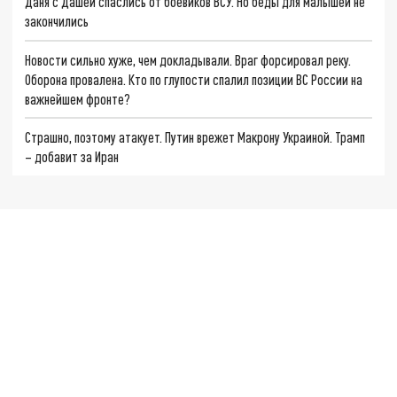
Даня с Дашей спаслись от боевиков ВСУ. Но беды для малышей не
закончились
Новости сильно хуже, чем докладывали. Враг форсировал реку.
Оборона провалена. Кто по глупости спалил позиции ВС России на
важнейшем фронте?
Страшно, поэтому атакует. Путин врежет Макрону Украиной. Трамп
– добавит за Иран