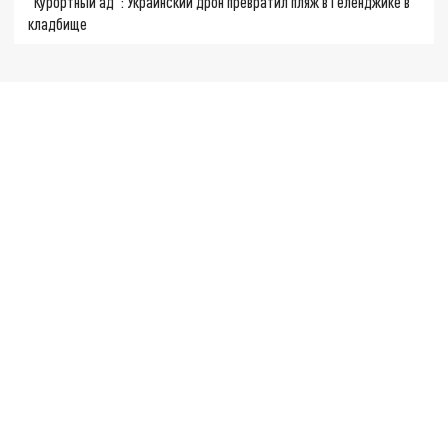
"Курортный ад": Украинский дрон превратил пляж в Геленджике в
кладбище