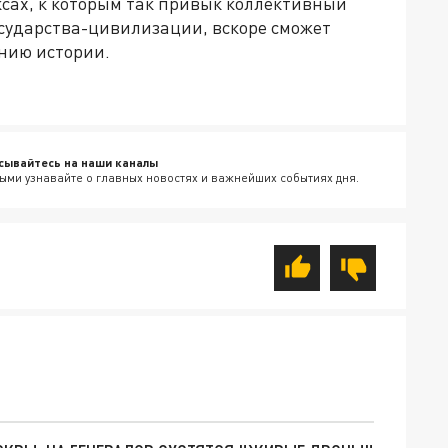
ксах, к которым так привык коллективный
государства-цивилизации, вскоре сможет
нию истории.
сывайтесь на наши каналы
ыми узнавайте о главных новостях и важнейших событиях дня.