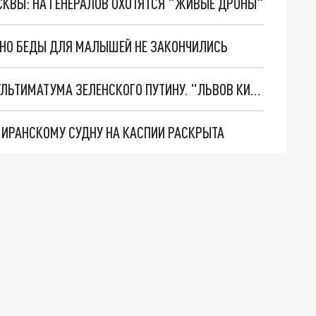
ОСКВЫ: НА ГЕНЕРАЛОВ ОХОТЯТСЯ "ЖИВЫЕ ДРОНЫ"
. НО БЕДЫ ДЛЯ МАЛЫШЕЙ НЕ ЗАКОНЧИЛИСЬ
НОВОЕ МАСШТАБНЕЙШЕЕ НАСТУПЛЕНИЕ. ТРИ УЛЬТИМАТУМА ЗЕЛЕНСКОГО ПУТИНУ. "ЛЬВОВ КИМА" ПОСТАВЯТ НА ПВО? ГЛОБАЛЬНЫЙ ПРОРЫВ ПОД ЗАПОРОЖЬЕМ
О ИРАНСКОМУ СУДНУ НА КАСПИИ РАСКРЫТА