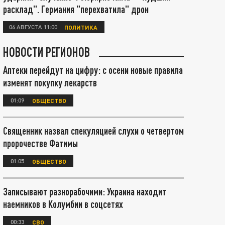
расклад". Германия "перехватила" дрон
06 АВГУСТА 11:00
ПОЛИТИКА
НОВОСТИ РЕГИОНОВ
Аптеки перейдут на цифру: с осени новые правила
изменят покупку лекарств
01:09
ОБЩЕСТВО
Священник назвал спекуляцией слухи о четвертом
пророчестве Фатимы
01:05
ОБЩЕСТВО
Записывают разнорабочими: Украина находит
наемников в Колумбии в соцсетях
00:33
СВО