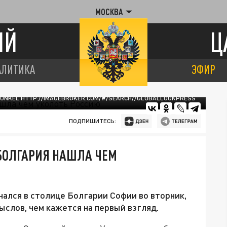
МОСКВА
ИЙ
Ц
АЛИТИКА
ЭФИР
RUNKEL HTTP://IMAGEBROKER.COM/#/SEARCH//GLOBALLOOKPRESS
ПОДПИШИТЕСЬ:
БОЛГАРИЯ НАШЛА ЧЕМ
ался в столице Болгарии Софии во вторник,
ыслов, чем кажется на первый взгляд.