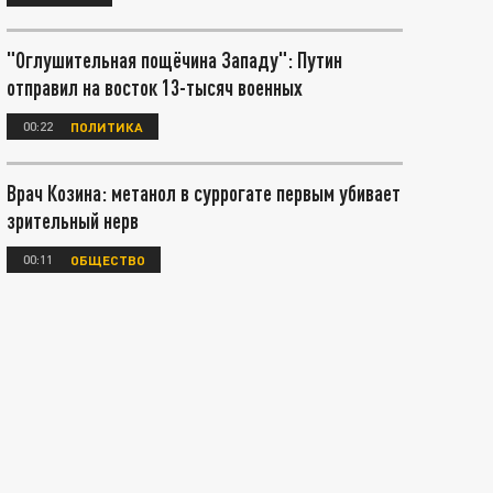
"Оглушительная пощёчина Западу": Путин
отправил на восток 13-тысяч военных
00:22
ПОЛИТИКА
Врач Козина: метанол в суррогате первым убивает
зрительный нерв
00:11
ОБЩЕСТВО