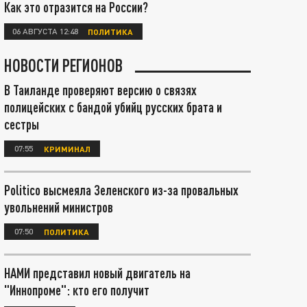
Как это отразится на России?
06 АВГУСТА 12:48
ПОЛИТИКА
НОВОСТИ РЕГИОНОВ
В Таиланде проверяют версию о связях
полицейских с бандой убийц русских брата и
сестры
07:55
КРИМИНАЛ
Politico высмеяла Зеленского из-за провальных
увольнений министров
07:50
ПОЛИТИКА
НАМИ представил новый двигатель на
"Иннопроме": кто его получит