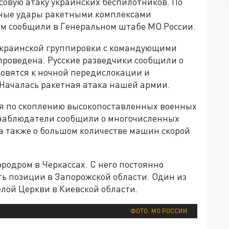
совую атаку украинских беспилотников. По
ные удары ракетными комплексами
том сообщили в Генеральном штабе МО России.
украинской группировки с командующими
проведена. Русские разведчики сообщили о
товятся к ночной передислокации и
 Началась ракетная атака нашей армии.
я по скоплению высокопоставленных военных
е наблюдатели сообщили о многочисленных
 а также о большом количестве машин скорой
эродром в Черкассах. С него постоянно
ть позиции в Запорожской области. Один из
лой Церкви в Киевской области.
ФОТО: МО РОССИИ