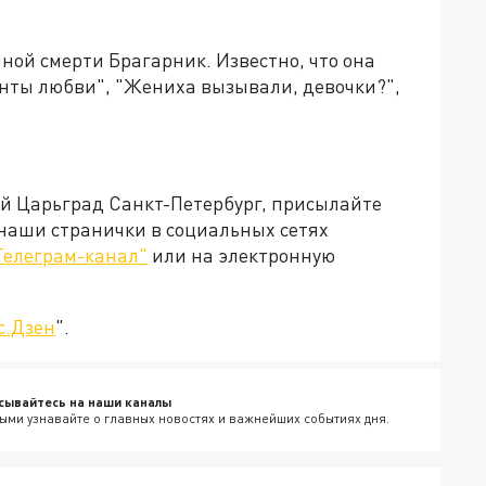
ной смерти Брагарник. Известно, что она
анты любви", "Жениха вызывали, девочки?",
ей Царьград Санкт-Петербург, присылайте
 наши странички в социальных сетях
Телеграм-канал"
или на электронную
с.Дзен
".
сывайтесь на наши каналы
ыми узнавайте о главных новостях и важнейших событиях дня.