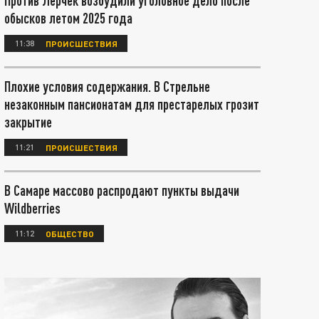
Против Лерчек возбудили уголовное дело после
обысков летом 2025 года
11:38
ПРОИСШЕСТВИЯ
Плохие условия содержания. В Стрельне
незаконным пансионатам для престарелых грозит
закрытие
11:21
ПРОИСШЕСТВИЯ
В Самаре массово распродают пункты выдачи
Wildberries
11:12
ОБЩЕСТВО