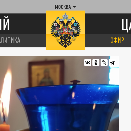
МОСКВА
ИЙ
Ц
АЛИТИКА
ЭФИР