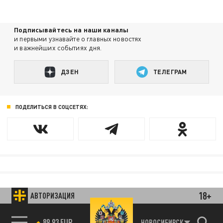
Подписывайтесь на наши каналы
и первыми узнавайте о главных новостях
и важнейших событиях дня.
ДЗЕН
ТЕЛЕГРАМ
ПОДЕЛИТЬСЯ В СОЦСЕТЯХ:
18+
АВТОРИЗАЦИЯ
89.93 EUR
НОВОСИБИРСК
85.64 BRENT