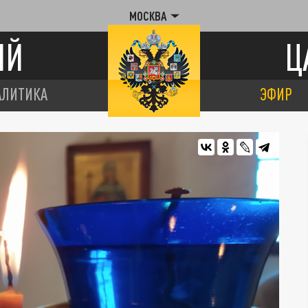
МОСКВА
ИЙ
Ц
АЛИТИКА
ЭФИР