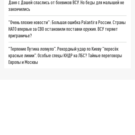
Даня с Дашей спаслись от боевиков ВСУ. Но беды для малышей не
закончились
"Очень плохие новости": Большая ошибка Palantir в России. Страны
НАТО впервые за СВО остановили поставки оружия. ВСУ теряют
приграничье?
"Терпение Путина лопнуло". Рекордный удар по Киеву "пересёк
красные линии". Особые спецы КНДР на ЛБС? Тайные переговоры
Европы и Москвы