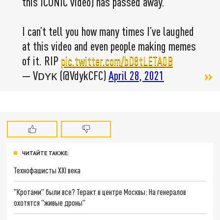
this ICONIC video) has passed away.
I can’t tell you how many times I’ve laughed
at this video and even people making memes
of it. RIP️
pic.twitter.com/bD8tLETA0B
— Vᴅʏᴋ (@VdykCFC)
April 28, 2021
ЧИТАЙТЕ ТАКЖЕ:
Технофашисты XXI века
"Кротами" были все? Теракт в центре Москвы: На генералов
охотятся "живые дроны"