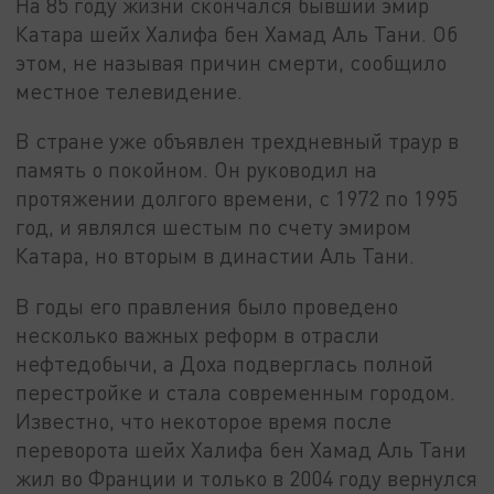
На 85 году жизни скончался бывший эмир
Катара шейх Халифа бен Хамад Аль Тани. Об
этом, не называя причин смерти, сообщило
местное телевидение.
В стране уже объявлен трехдневный траур в
память о покойном. Он руководил на
протяжении долгого времени, с 1972 по 1995
год, и являлся шестым по счету эмиром
Катара, но вторым в династии Аль Тани.
В годы его правления было проведено
несколько важных реформ в отрасли
нефтедобычи, а Доха подверглась полной
перестройке и стала современным городом.
Известно, что некоторое время после
переворота шейх Халифа бен Хамад Аль Тани
жил во Франции и только в 2004 году вернулся