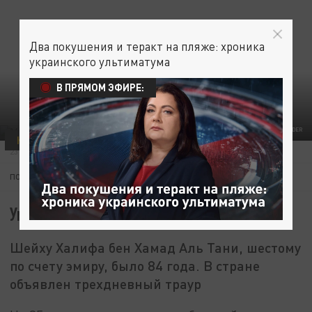
Два покушения и теракт на пляже: хроника
украинского ультиматума
В ПРЯМОМ ЭФИРЕ:
ФОТО - EPA/ALI HAIDER
КАТАР
МЕЖДУНАРОДНАЯ ПОЛИТИКА
23 ОКТЯБРЯ 23:04
ПОДПИШИТЕСЬ:
Умер бывший эмир Катара
Шейху Халифа бен Хамад Аль Тани, шестому
по счету эмиру, было 84 года. В стране
объявлен трехдневный траур