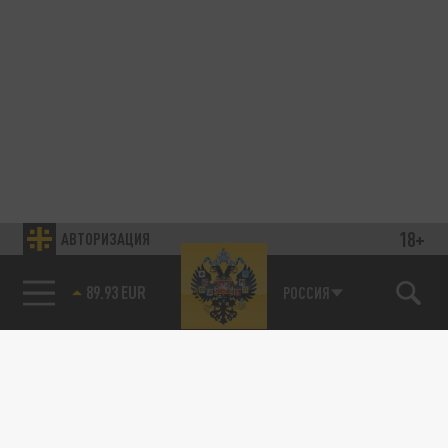
18+
АВТОРИЗАЦИЯ
89.93 EUR
РОССИЯ