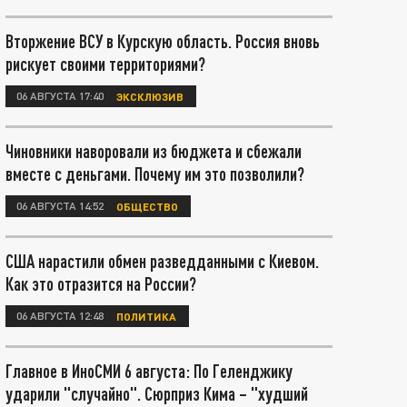
Вторжение ВСУ в Курскую область. Россия вновь
рискует своими территориями?
06 АВГУСТА 17:40
ЭКСКЛЮЗИВ
Чиновники наворовали из бюджета и сбежали
вместе с деньгами. Почему им это позволили?
06 АВГУСТА 14:52
ОБЩЕСТВО
США нарастили обмен разведданными с Киевом.
Как это отразится на России?
06 АВГУСТА 12:48
ПОЛИТИКА
Главное в ИноСМИ 6 августа: По Геленджику
ударили "случайно". Сюрприз Кима – "худший