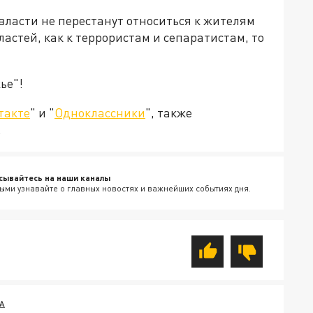
 власти не перестанут относиться к жителям
астей, как к террористам и сепаратистам, то
ье"!
такте
" и "
Одноклассники
", также
.
сывайтесь на наши каналы
ыми узнавайте о главных новостях и важнейших событиях дня.
А