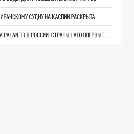
О ИРАНСКОМУ СУДНУ НА КАСПИИ РАСКРЫТА
"ОЧЕНЬ ПЛОХИЕ НОВОСТИ": БОЛЬШАЯ ОШИБКА PALANTIR В РОССИИ. СТРАНЫ НАТО ВПЕРВЫЕ ЗА СВО ОСТАНОВИЛИ ПОСТАВКИ ОРУЖИЯ. ВСУ ТЕРЯЮТ ПРИГРАНИЧЬЕ?