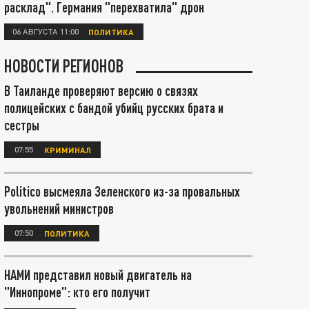
расклад". Германия "перехватила" дрон
06 АВГУСТА 11:00
ПОЛИТИКА
НОВОСТИ РЕГИОНОВ
В Таиланде проверяют версию о связях
полицейских с бандой убийц русских брата и
сестры
07:55
КРИМИНАЛ
Politico высмеяла Зеленского из-за провальных
увольнений министров
07:50
ПОЛИТИКА
НАМИ представил новый двигатель на
"Иннопроме": кто его получит