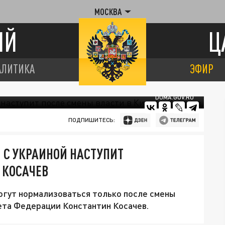
МОСКВА
ИЙ
Ц
АЛИТИКА
ЭФИР
DUMA.GOV.RU
ПОДПИШИТЕСЬ:
 С УКРАИНОЙ НАСТУПИТ
 КОСАЧЕВ
огут нормализоваться только после смены
вета Федерации Константин Косачев.